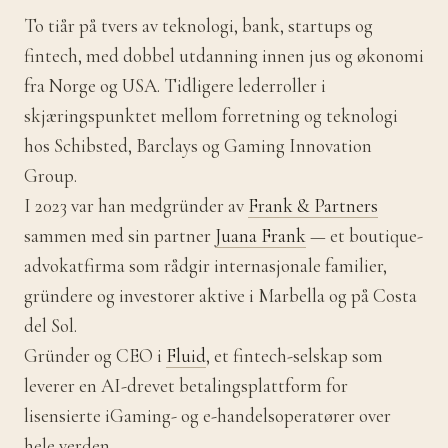
To tiår på tvers av teknologi, bank, startups og
fintech, med dobbel utdanning innen jus og økonomi
fra Norge og USA. Tidligere lederroller i
skjæringspunktet mellom forretning og teknologi
hos Schibsted, Barclays og Gaming Innovation
Group.
I 2023 var han medgründer av
Frank & Partners
sammen med sin partner
Juana Frank
— et boutique-
advokatfirma som rådgir internasjonale familier,
gründere og investorer aktive i Marbella og på Costa
del Sol.
Gründer og CEO i
Fluid
, et fintech-selskap som
leverer en AI-drevet betalingsplattform for
lisensierte iGaming- og e-handelsoperatører over
hele verden.