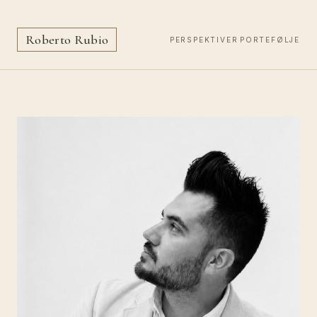
R
oberto
R
ubio
PERSPEKTIVER
·
PORTEFØLJE